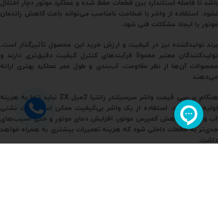
باشد تا فاصله استاندارد بین قطعات حفظ شده و عملکرد موتور دچار اختلال
نشود. استفاده از واشر با ضخامت نامناسب می‌تواند باعث کاهش راندمان
موتور یا ایجاد مشکلات فنی شود.
برند تولیدکننده نیز در کیفیت و ارزش خرید این محصول تأثیرگذار است.
تولیدکنندگان معتبر معمولاً فرآیندهای کنترل کیفیت دقیق‌تری دارند و
محصولات آن‌ها از نظر مقاومت، آب‌بندی و طول عمر عملکرد بهتری ارائه
می‌دهند.
هنگام بررسی قیمت واشر سرسیلندر زانتیا 2میل ZX نباید تنها به هزینه
اولیه توجه کرد. استفاده از یک واشر بی‌کیفیت ممکن است باعث نشتی
آب و روغن، کاهش کمپرس موتور، افزایش دمای موتور و حتی آسیب‌های
جدی‌تر به قطعات داخلی شود که هزینه تعمیرات بیشتری به همراه خواهد
داشت.
انتخاب یک واشر سرسیلندر استاندارد باعث می‌شود موتور خودرو عملکرد
بهتری داشته باشد و احتمال بروز مشکلات ناشی از آب‌بندی نامناسب
کاهش پیدا کند. برای خرید این قطعه بهتر است علاوه بر قیمت، کیفیت،
اصالت کالا و سازگاری کامل با موتور زانتیا ZX نیز بررسی شود.
خرید از فروشگاه معتبر این امکان را فراهم می‌کند که محصولی با