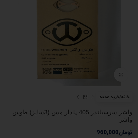
بزرگنمایی تصویر
خانه
خرید عمده
واشر سرسیلندر 405 پلدار مس (3سایز) طوس
واشر
تومان
960,000