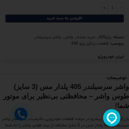
افزودن به سبد خرید
دسته:
پژو405
,
خرید عمده
,
واشر
,
واشر سرسیلندر
برچسب:
قطعات یدکی پژو 405
ایران خودرو
پژو
توضیحات
واشر سرسیلندر 405 پلدار مس (3 سایز)
طوس واشر – محافظتی بی‌نظیر برای موتور
شما!
بازرگانی ساری، پیشرو در عرضه قطعات خودرویی باکیفیت، با افتخار واشر
سرسیلندر 405 پلدار مس در 3 سایز مختلف از برند طوس واشر را به شما